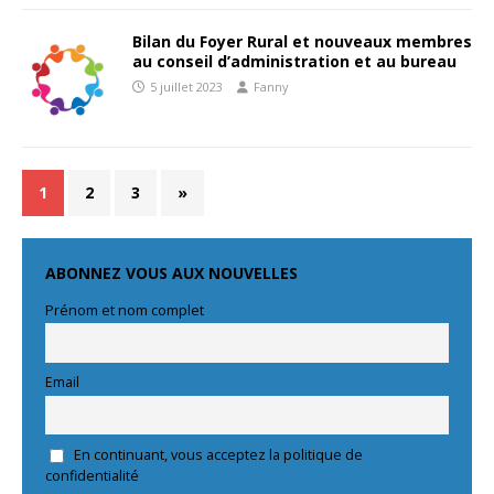
Bilan du Foyer Rural et nouveaux membres
au conseil d’administration et au bureau
5 juillet 2023
Fanny
1
2
3
»
ABONNEZ VOUS AUX NOUVELLES
Prénom et nom complet
Email
En continuant, vous acceptez la politique de
confidentialité