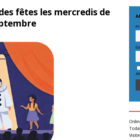
 des fêtes les mercredis de
A
eptembre
Pr
Em
de
Onlin
Toda
Visit