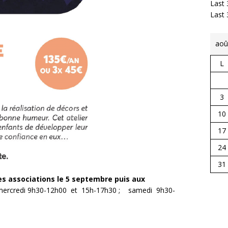
Last 
Last
aoû
L
3
10
17
24
31
 associations le 5 septembre puis aux
rcredi 9h30-12h00 et 15h-17h30 ; samedi 9h30-