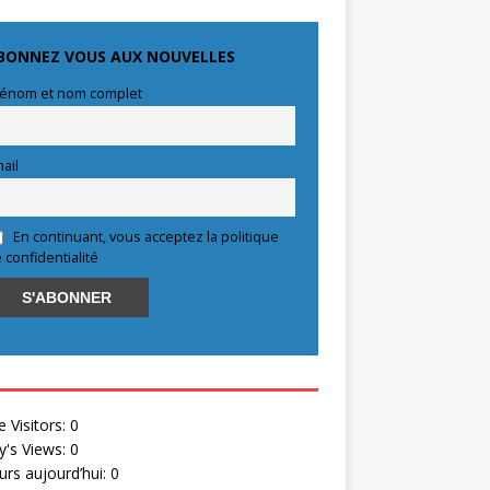
BONNEZ VOUS AUX NOUVELLES
énom et nom complet
ail
En continuant, vous acceptez la politique
 confidentialité
e Visitors:
0
y's Views:
0
eurs aujourd’hui:
0