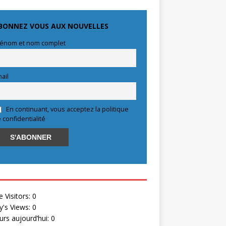
BONNEZ VOUS AUX NOUVELLES
énom et nom complet
ail
En continuant, vous acceptez la politique
 confidentialité
e Visitors:
0
y's Views:
0
eurs aujourd’hui:
0