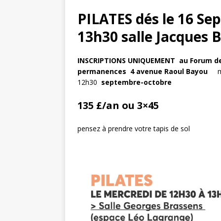
PILATES dés le 16 Se
13h30 salle Jacques B
INSCRIPTIONS UNIQUEMENT au Forum des
permanences
4
avenue Raoul Bayou
me
12h30
septembre-octobre
135 £/an ou 3×45
pensez à prendre votre tapis de sol