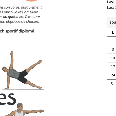
Last 
Last
aoû
L
3
10
17
24
31