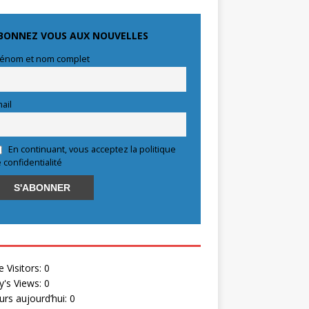
BONNEZ VOUS AUX NOUVELLES
énom et nom complet
ail
En continuant, vous acceptez la politique
 confidentialité
e Visitors:
0
y's Views:
0
eurs aujourd’hui:
0