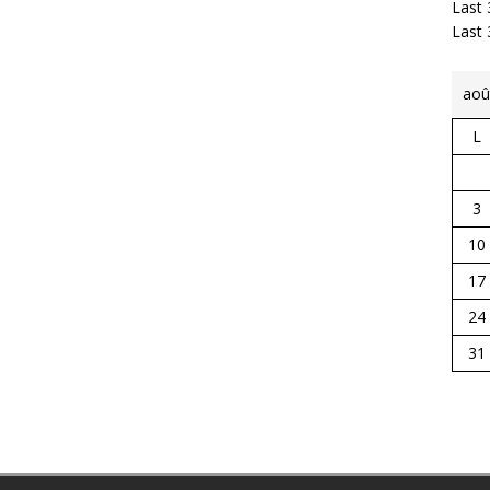
Last 
Last
aoû
L
3
10
17
24
31