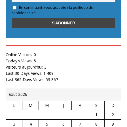
En continuant, vous acceptez la politique de
confidentialité
Online Visitors:
0
Today's Views:
5
Visiteurs aujourd’hui:
3
Last 30 Days Views:
1 409
Last 365 Days Views:
53 867
août 2026
L
M
M
J
V
S
D
1
2
3
4
5
6
7
8
9