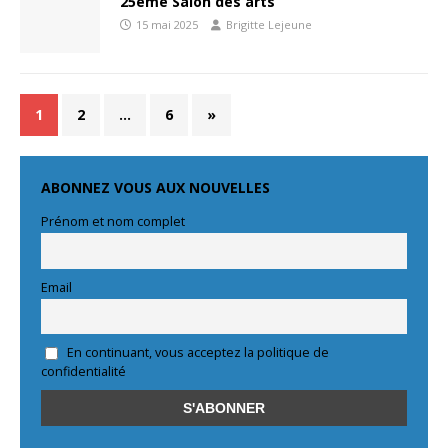
25ème Salon des arts
15 mai 2025
Brigitte Lejeune
1
2
…
6
»
ABONNEZ VOUS AUX NOUVELLES
Prénom et nom complet
Email
En continuant, vous acceptez la politique de
confidentialité