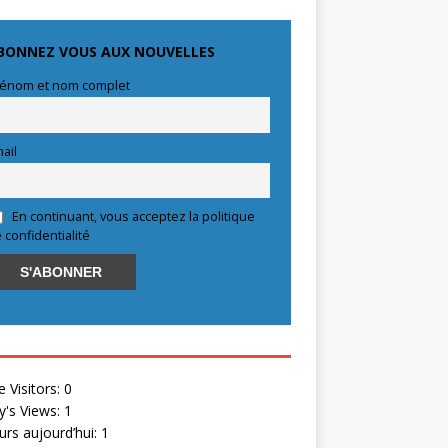
BONNEZ VOUS AUX NOUVELLES
énom et nom complet
ail
En continuant, vous acceptez la politique
 confidentialité
e Visitors:
0
y's Views:
1
eurs aujourd’hui:
1