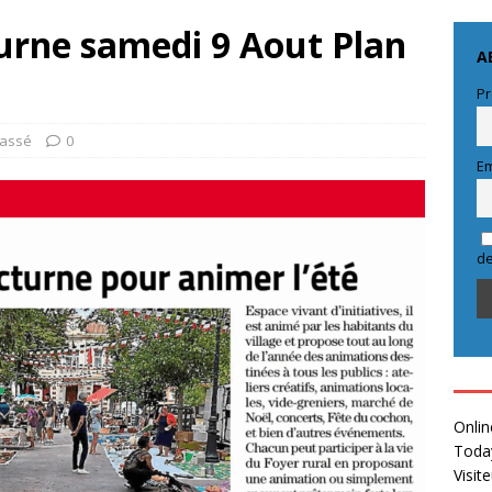
urne samedi 9 Aout Plan
A
Pr
lassé
0
Em
de
Onlin
Toda
Visit