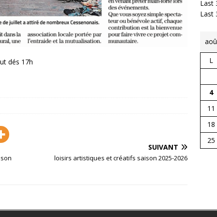
Last 
Last
aoû
L
ut dés 17h
4
11
18
25
SUIVANT
ison
loisirs artistiques et créatifs saison 2025-2026