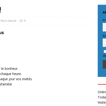
!
A
Pr
Non classé
0
us
Em
de
 le bonheur.
 chaque heure.
aque jour vos invités.
d’amitié.
Onlin
Toda
Visit