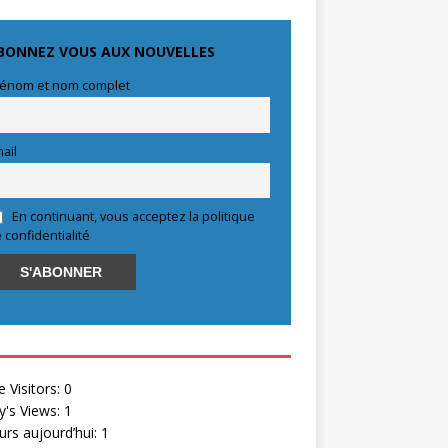
BONNEZ VOUS AUX NOUVELLES
énom et nom complet
ail
En continuant, vous acceptez la politique
 confidentialité
e Visitors:
0
y's Views:
1
eurs aujourd’hui:
1