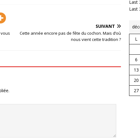
Last 
Last
SUIVANT
déc
t vous
Cette année encore pas de fête du cochon. Mais d’où
L
nous vient cette tradition ?
6
13
20
27
liée.