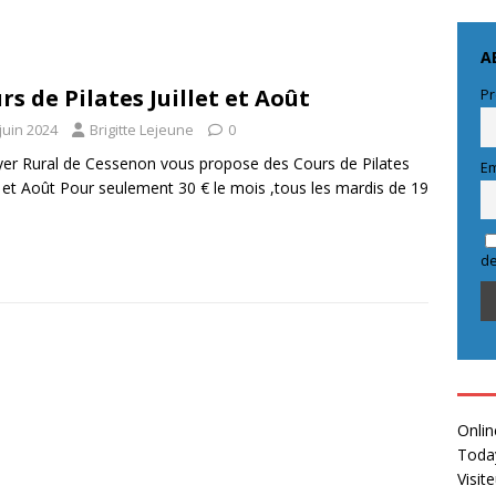
A
rs de Pilates Juillet et Août
Pr
juin 2024
Brigitte Lejeune
0
yer Rural de Cessenon vous propose des Cours de Pilates
Em
et et Août Pour seulement 30 € le mois ,tous les mardis de 19
de
Onlin
Toda
Visit