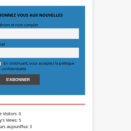
BONNEZ VOUS AUX NOUVELLES
énom et nom complet
ail
En continuant, vous acceptez la politique
 confidentialité
e Visitors:
0
y's Views:
5
eurs aujourd’hui:
3