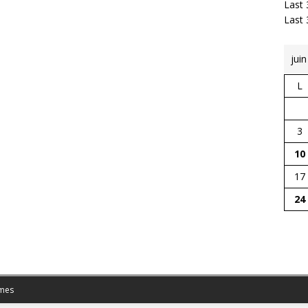
Last 
Last
jui
L
3
10
17
24
mes