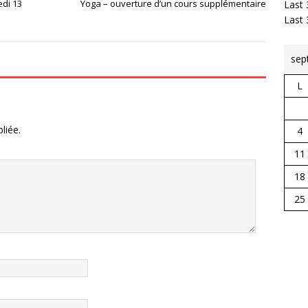
edi 13
Yoga – ouverture d’un cours supplémentaire
Last 
Last
sep
L
liée.
4
11
18
25