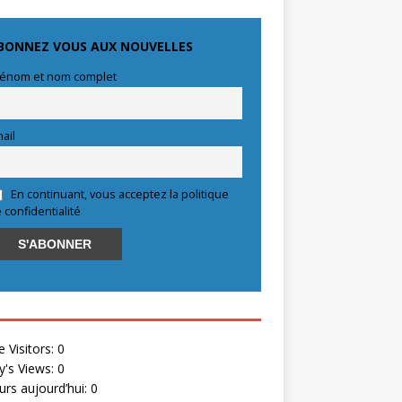
BONNEZ VOUS AUX NOUVELLES
énom et nom complet
ail
En continuant, vous acceptez la politique
 confidentialité
e Visitors:
0
y's Views:
0
eurs aujourd’hui:
0