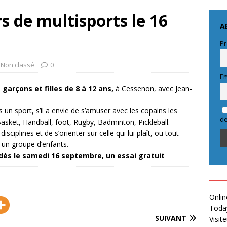
s de multisports le 16
A
Pr
Non classé
0
Em
s
garçons et filles de 8 à 12 ans,
à Cessenon, avec Jean-
 un sport, s’il a envie de s’amuser avec les copains les
de
 Basket, Handball, foot, Rugby, Badminton, Pickleball.
isciplines et de s’orienter sur celle qui lui plaît, ou tout
un groupe d’enfants.
dés le samedi 16 septembre, un essai gratuit
Onlin
Toda
SUIVANT
Visit